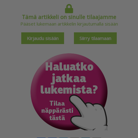
tään, vaik­ka liit­to­kun­ta tuo­kin laa­jaa tu­kea:
Tämä artikkeli on sinulle tilaajamme
Pääset lukemaan artikkelin kirjautumalla sisään
Kirjaudu sisään
Siirry tilaamaan