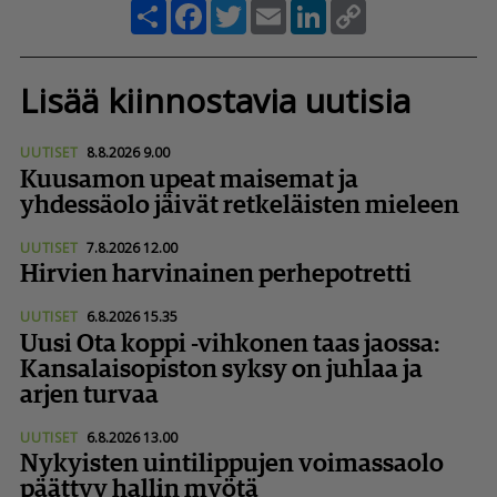
Share
Facebook
Twitter
Email
LinkedIn
Copy
Link
Lisää kiinnostavia uutisia
UUTISET
8.8.2026 9.00
Kuusamon upeat maisemat ja
yhdessäolo jäivät retkeläisten mieleen
UUTISET
7.8.2026 12.00
Hirvien harvinainen perhepotretti
UUTISET
6.8.2026 15.35
Uusi Ota koppi -vihkonen taas jaossa:
Kansa­lai­so­piston syksy on juhlaa ja
arjen turvaa
UUTISET
6.8.2026 13.00
Nykyisten uintilippujen voimassaolo
päättyy hallin myötä