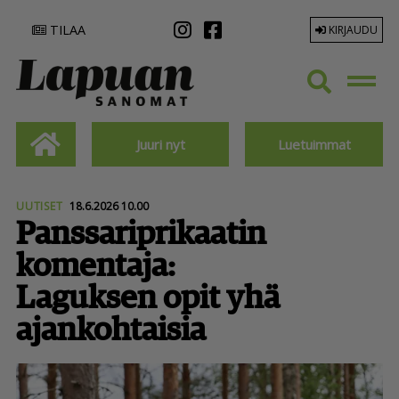
TILAA
KIRJAUDU
Juuri nyt
Luetuimmat
UUTISET
18.6.2026 10.00
Panssa­rip­ri­kaatin
komentaja:
Laguksen opit yhä
ajankohtaisia