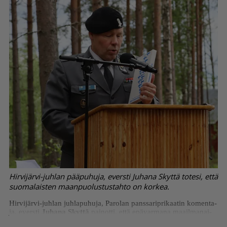
Hirvijärvi-juhlan pääpuhuja, eversti Juhana Skyttä totesi, että
suomalaisten maanpuolustustahto on korkea.
Hir­vi­jär­vi-juh­lan juh­la­pu­hu­ja, Pa­ro­lan pans­sa­rip­ri­kaa­tin ko­men­ta­
ja, evers­ti
Ju­ha­na Skyt­tä
pai­not­ti, et­tä epä­var­ma­na maa­il­ma­nai­
ka­na jo­kai­sen kan­sa­kun­nan tu­lee it­se huo­leh­tia suo­ri­tus­ky­vys­