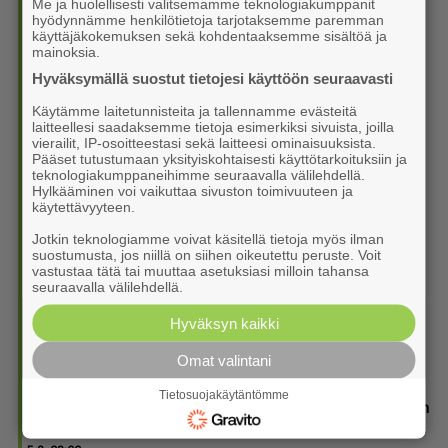
Me ja huolellisesti valitsemamme teknologiakumppanit
hyödynnämme henkilötietoja tarjotaksemme paremman
5. Lapula­lais­nuorten kisa jatkuu SM-motocrossissa
käyttäjäkokemuksen sekä kohdentaaksemme sisältöä ja
Mäntyharjulla
mainoksia.
6.8. 10:55
Hyväksymällä suostut tietojesi käyttöön seuraavasti
6. Virkiä vei nimiinsä Vekan pytyn
Käytämme laitetunnisteita ja tallennamme evästeitä
laitteellesi saadaksemme tietoja esimerkiksi sivuista, joilla
6.8. 10:30
vierailit, IP-osoitteestasi sekä laitteesi ominaisuuksista.
Pääset tutustumaan yksityiskohtaisesti käyttötarkoituksiin ja
7. Rakenteet kertovat, miksi remontointi ei ollut enää
teknologiakumppaneihimme seuraavalla välilehdellä.
vaihtoehto
Hylkääminen voi vaikuttaa sivuston toimivuuteen ja
käytettävyyteen.
6.8. 08:40
Jotkin teknologiamme voivat käsitellä tietoja myös ilman
8. Joissain Sedun opinnoissa on vielä vapaita aloitus­
suostumusta, jos niillä on siihen oikeutettu peruste. Voit
paikkoja, lukuvuosi alkaa ensi viikolla
vastustaa tätä tai muuttaa asetuksiasi milloin tahansa
seuraavalla välilehdellä.
5.8. 12:35
Hyväksyn kaikki
9. Ponnistuksen synkkä tappioputki miesten Vitosessa sai
jatkoa
Omat valintani
5.8. 11:30
Tietosuojakäytäntömme
10. Koulukadun työmaa loppusuoralla: tiet valmiita koulujen
alkuun mennessä