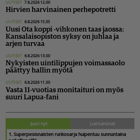
UUTISET
7.8.2026 12.00
Hirvien harvinainen perhepotretti
UUTISET
6.8.2026 15.35
Uusi Ota koppi -vihkonen taas jaossa:
Kansa­lai­so­piston syksy on juhlaa ja
arjen turvaa
UUTISET
6.8.2026 13.00
Nykyisten uintilippujen voimassaolo
päättyy hallin myötä
UUTISET
6.8.2026 11.30
Vasta 11-vuotias monitaituri on myös
suuri Lapua-fani
Juuri nyt
Luetuimmat
1. Super­pe­sis­naisten runkosarja huipentuu sunnuntaina