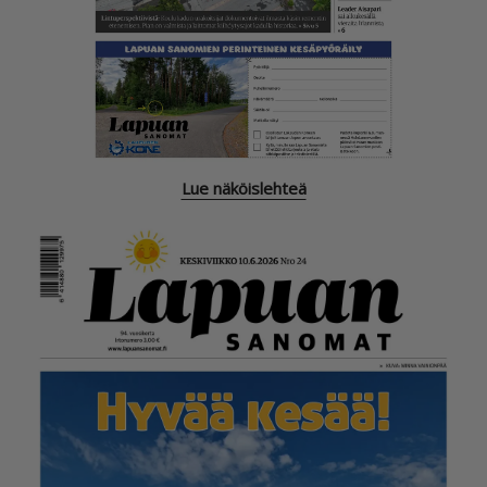
Lue näköislehteä