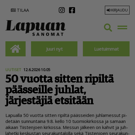
TILAA
KIRJAUDU
Juuri nyt
Luetuimmat
UUTISET
12.6.2026 10.05
50 vuotta sitten ripiltä
päässeille juhlat,
järjestäjiä etsitään
La­pu­al­la 50 vuot­ta sit­ten ri­pil­tä pääs­sei­den juh­la­mes­sut pi­
de­tään sun­nun­tai­na 9.8. kel­lo 10 tuo­mi­o­kir­kos­sa ja sa­maan
ai­kaan Tiis­ten­jo­en kir­kos­sa. Mes­sun jäl­keen on kah­vit ja juh­
la­het­ki kes­kus­tan seu­ra­kun­ta­lol­la sekä Tiis­ten­jo­en seu­ra­kun­