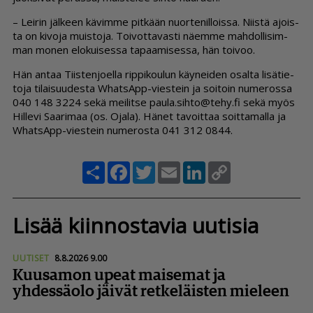
– Lei­rin jäl­keen kä­vim­me pit­kään nuor­te­nil­lois­sa. Niis­tä ajois­
ta on ki­vo­ja muis­to­ja. Toi­vot­ta­vas­ti nä­em­me mah­dol­li­sim­
man mo­nen elo­kui­ses­sa ta­paa­mi­ses­sa, hän toi­voo.
Hän an­taa Tiis­ten­jo­el­la rip­pi­kou­lun käy­nei­den osal­ta li­sä­tie­
to­ja ti­lai­suu­des­ta What­sApp-vies­tein ja soi­toin nu­me­ros­sa
040 148 3224 sekä mei­lit­se pau­la.sih­to@tehy.fi sekä myös
Hil­le­vi Saa­ri­maa (os. Oja­la). Hä­net ta­voit­taa soit­ta­mal­la ja
What­sApp-vies­tein nu­me­ros­ta 041 312 0844.
Share
Facebook
Twitter
Email
LinkedIn
Copy
Link
Lisää kiinnostavia uutisia
UUTISET
8.8.2026 9.00
Kuusamon upeat maisemat ja
yhdessäolo jäivät retkeläisten mieleen