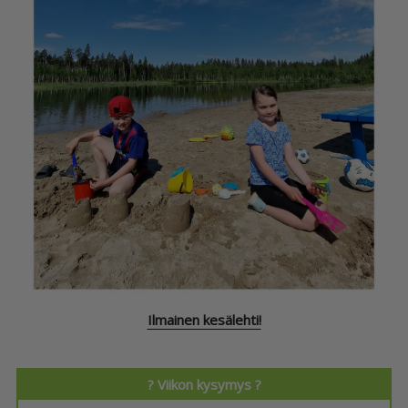
Ilmainen kesälehti!
? Viikon kysymys ?