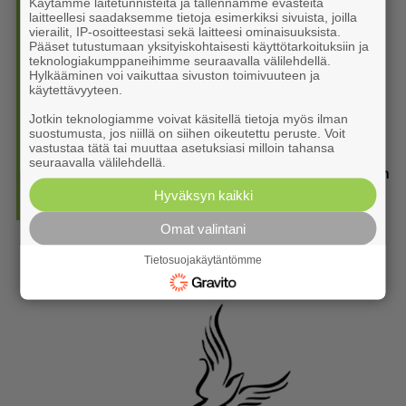
Käytämme laitetunnisteita ja tallennamme evästeitä
laitteellesi saadaksemme tietoja esimerkiksi sivuista, joilla
8. Joissain Sedun opinnoissa on vielä vapaita aloitus­
vierailit, IP-osoitteestasi sekä laitteesi ominaisuuksista.
paikkoja, lukuvuosi alkaa ensi viikolla
Pääset tutustumaan yksityiskohtaisesti käyttötarkoituksiin ja
teknologiakumppaneihimme seuraavalla välilehdellä.
5.8. 12:35
Hylkääminen voi vaikuttaa sivuston toimivuuteen ja
käytettävyyteen.
9. Ponnistuksen synkkä tappioputki miesten Vitosessa sai
jatkoa
Jotkin teknologiamme voivat käsitellä tietoja myös ilman
suostumusta, jos niillä on siihen oikeutettu peruste. Voit
5.8. 11:30
vastustaa tätä tai muuttaa asetuksiasi milloin tahansa
seuraavalla välilehdellä.
10. Koulukadun työmaa loppusuoralla: tiet valmiita koulujen
alkuun mennessä
Hyväksyn kaikki
5.8. 08:00
Omat valintani
Tietosuojakäytäntömme