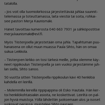
ta­ta­lol­la.
– Jos voit ol­la tuo­mi­o­kir­kos­sa jär­jes­tet­tä­vää juh­laa suun­nit­
te­le­mas­sa ja to­teut­ta­mas­sa, lai­ta vies­tiä tai soi­ta, roh­kai­
see pas­to­ri Mer­ja Kau­nis­mä­ki.
Hä­net ta­voit­taa nu­me­ros­ta 040 663 7931 ja säh­kö­pos­tit­se
mer­ja.kau­nis­ma­ki@evl.fi.
Myös Tiis­ten­jo­el­la jär­jes­te­tään oma juh­la. Ta­pah­tu­man puu­
ha­nai­se­na on ol­lut muun mu­as­sa Pau­la Sih­to, hän on omaa
su­kua Leik­ko­la.
– Tiis­ten­jo­en kirk­ko on tosi tär­keä meil­le, jot­ka olem­me käy­
neet rip­pi­kou­lun Tiis­ten­jo­el­la ja sen vuok­si jär­jes­täm­me juh­
lan siel­lä, Sih­to sa­noo.
50 vuot­ta sit­ten Tiis­ten­jo­el­la rip­pi­kou­lun kävi 40 hen­ki­löä
kah­del­la eri lei­ril­lä.
– Mo­lem­mil­la lei­reil­lä rip­pi­pap­pi­na oli Es­ko Hau­ta­la. Hän ker­
toi hen­ki­lö­koh­tai­si­a­kin asi­oi­ta, ne kos­ket­ti­vat. Lei­ril­tä on pal­
jon hy­viä muis­to­ja. Yöl­lä läh­det­tiin juok­se­maan ulos ja iso­set
juok­si­vat pe­räs­sä, muis­te­lee Sih­to nau­ra­en.