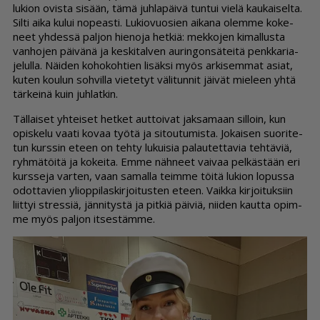
lu­ki­on ovis­ta si­sään, tämä juh­la­päi­vä tun­tui vie­lä kau­kai­sel­ta.
Sil­ti ai­ka ku­lui no­pe­as­ti. Lu­ki­o­vuo­sien ai­ka­na olem­me ko­ke­
neet yh­des­sä pal­jon hie­no­ja het­kiä: mek­ko­jen ki­mal­lus­ta
van­ho­jen päi­vä­nä ja kes­ki­tal­ven au­rin­gon­sä­tei­tä penk­ka­ri­a­
je­lul­la. Näi­den ko­ho­koh­tien li­säk­si myös ar­ki­sem­mat asi­at,
ku­ten kou­lun soh­vil­la vie­te­tyt vä­li­tun­nit jäi­vät mie­leen yh­tä
tär­kei­nä kuin juh­lat­kin.
Täl­lai­set yh­tei­set het­ket aut­toi­vat jak­sa­maan sil­loin, kun
opis­ke­lu vaa­ti ko­vaa työ­tä ja si­tou­tu­mis­ta. Jo­kai­sen suo­ri­te­
tun kurs­sin eteen on teh­ty lu­kui­sia pa­lau­tet­ta­via teh­tä­viä,
ryh­mä­töi­tä ja ko­kei­ta. Em­me näh­neet vai­vaa pel­käs­tään eri
kurs­se­ja var­ten, vaan sa­mal­la teim­me töi­tä lu­ki­on lo­pus­sa
odot­ta­vien yli­op­pi­las­kir­joi­tus­ten eteen. Vaik­ka kir­joi­tuk­siin
liit­tyi stres­siä, jän­ni­tys­tä ja pit­kiä päi­viä, nii­den kaut­ta opim­
me myös pal­jon it­ses­täm­me.