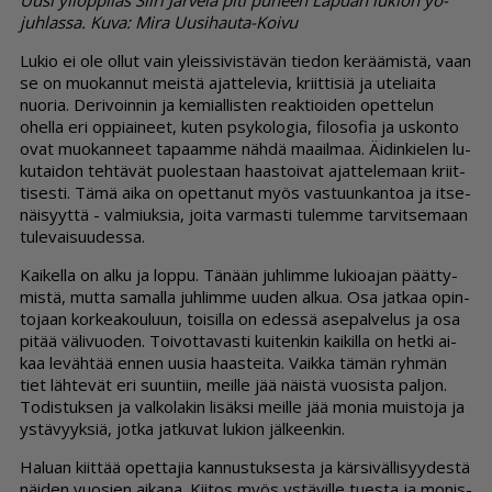
Uusi ylioppilas Siiri Järvelä piti puheen Lapuan lukion yo-
juhlassa. Kuva: Mira Uusihauta-Koivu
Lu­kio ei ole ol­lut vain yleis­si­vis­tä­vän tie­don ke­rää­mis­tä, vaan
se on muo­kan­nut meis­tä ajat­te­le­via, kriit­ti­siä ja ute­li­ai­ta
nuo­ria. De­ri­voin­nin ja ke­mi­al­lis­ten re­ak­ti­oi­den opet­te­lun
ohel­la eri op­pi­ai­neet, ku­ten psy­ko­lo­gia, fi­lo­so­fia ja us­kon­to
ovat muo­kan­neet ta­paam­me näh­dä maa­il­maa. Äi­din­kie­len lu­
ku­tai­don teh­tä­vät puo­les­taan haas­toi­vat ajat­te­le­maan kriit­
ti­ses­ti. Tämä ai­ka on opet­ta­nut myös vas­tuun­kan­toa ja it­se­
näi­syyt­tä - val­miuk­sia, joi­ta var­mas­ti tu­lem­me tar­vit­se­maan
tu­le­vai­suu­des­sa.
Kai­kel­la on al­ku ja lop­pu. Tä­nään juh­lim­me lu­ki­oa­jan päät­ty­
mis­tä, mut­ta sa­mal­la juh­lim­me uu­den al­kua. Osa jat­kaa opin­
to­jaan kor­ke­a­kou­luun, toi­sil­la on edes­sä ase­pal­ve­lus ja osa
pi­tää vä­li­vuo­den. Toi­vot­ta­vas­ti kui­ten­kin kai­kil­la on het­ki ai­
kaa le­väh­tää en­nen uu­sia haas­tei­ta. Vaik­ka tä­män ryh­män
tiet läh­te­vät eri suun­tiin, meil­le jää näis­tä vuo­sis­ta pal­jon.
To­dis­tuk­sen ja val­ko­la­kin li­säk­si meil­le jää mo­nia muis­to­ja ja
ys­tä­vyyk­siä, jot­ka jat­ku­vat lu­ki­on jäl­keen­kin.
Ha­lu­an kiit­tää opet­ta­jia kan­nus­tuk­ses­ta ja kär­si­väl­li­syy­des­tä
näi­den vuo­sien ai­ka­na. Kii­tos myös ys­tä­vil­le tu­es­ta ja mo­nis­