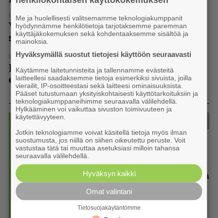
UUTISET
6.8.2026 11.30
Me ja huolellisesti valitsemamme teknologiakumppanit
hyödynnämme henkilötietoja tarjotaksemme paremman
Vasta 11-vuotias monitaituri on myös
käyttäjäkokemuksen sekä kohdentaaksemme sisältöä ja
suuri Lapua-fani
mainoksia.
Hyväksymällä suostut tietojesi käyttöön seuraavasti
UUTISET
6.8.2026 8.40
Rakenteet kertovat, miksi remontointi
Käytämme laitetunnisteita ja tallennamme evästeitä
laitteellesi saadaksemme tietoja esimerkiksi sivuista, joilla
ei ollut enää vaihtoehto
vierailit, IP-osoitteestasi sekä laitteesi ominaisuuksista.
Pääset tutustumaan yksityiskohtaisesti käyttötarkoituksiin ja
teknologiakumppaneihimme seuraavalla välilehdellä.
Hylkääminen voi vaikuttaa sivuston toimivuuteen ja
käytettävyyteen.
Juuri nyt
Luetuimmat
Jotkin teknologiamme voivat käsitellä tietoja myös ilman
1. Uusi Ota koppi -vihkonen taas jaossa: Kansa­lai­so­piston
suostumusta, jos niillä on siihen oikeutettu peruste. Voit
syksy on juhlaa ja arjen turvaa
vastustaa tätä tai muuttaa asetuksiasi milloin tahansa
seuraavalla välilehdellä.
6.8. 15:35
Hyväksyn kaikki
2. Nykyisten uintilippujen voimassaolo päättyy hallin myötä
6.8. 13:00
Omat valintani
3. Vasta 11-vuotias monitaituri on myös suuri Lapua-fani
Tietosuojakäytäntömme
6.8. 11:30