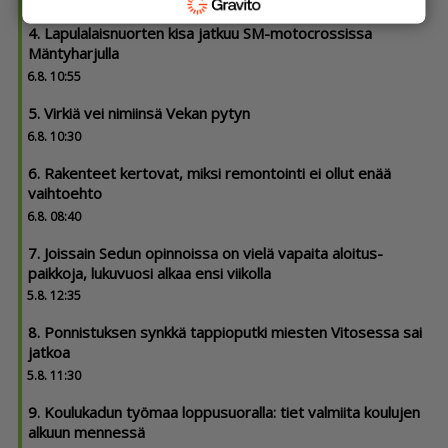
4. Lapula­lais­nuorten kisa jatkuu SM-motocrossissa
Mäntyharjulla
6.8. 10:55
5. Virkiä vei nimiinsä Vekan pytyn
6.8. 10:30
6. Rakenteet kertovat, miksi remontointi ei ollut enää
vaihtoehto
6.8. 08:40
7. Joissain Sedun opinnoissa on vielä vapaita aloitus­
paikkoja, lukuvuosi alkaa ensi viikolla
5.8. 12:35
8. Ponnistuksen synkkä tappioputki miesten Vitosessa sai
jatkoa
5.8. 11:30
9. Koulukadun työmaa loppusuoralla: tiet valmiita koulujen
alkuun mennessä