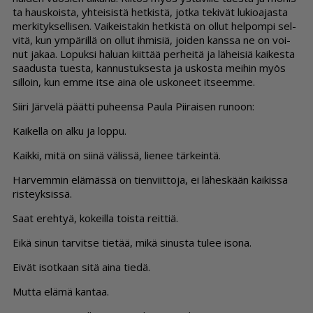
ta haus­kois­ta, yh­tei­sis­tä het­kis­tä, jot­ka te­ki­vät lu­ki­oa­jas­ta
mer­ki­tyk­sel­li­sen. Vai­keis­ta­kin het­kis­tä on ol­lut hel­pom­pi sel­
vi­tä, kun ym­pä­ril­lä on ol­lut ih­mi­siä, joi­den kans­sa ne on voi­
nut ja­kaa. Lo­puk­si ha­lu­an kiit­tää per­hei­tä ja lä­hei­siä kai­kes­ta
saa­dus­ta tu­es­ta, kan­nus­tuk­ses­ta ja us­kos­ta mei­hin myös
sil­loin, kun em­me it­se ai­na ole us­ko­neet it­seem­me.
Sii­ri Jär­ve­lä päät­ti pu­heen­sa Pau­la Pii­rai­sen ru­noon:
Kai­kel­la on al­ku ja lop­pu.
Kaik­ki, mitä on sii­nä vä­lis­sä, lie­nee tär­kein­tä.
Har­vem­min elä­mäs­sä on tien­viit­to­ja, ei lä­hes­kään kai­kis­sa
ris­teyk­sis­sä.
Saat ereh­tyä, ko­keil­la tois­ta reit­tiä.
Ei­kä si­nun tar­vit­se tie­tää, mikä si­nus­ta tu­lee iso­na.
Ei­vät isot­kaan sitä ai­na tie­dä.
Mut­ta elä­mä kan­taa.