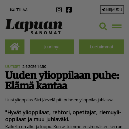
TILAA
KIRJAUDU
Juuri nyt
Luetuimmat
UUTISET
2.6.2026 14.50
Uuden ylioppilaan puhe:
Elämä kantaa
Uu­si yli­op­pi­las
Sii­ri Jär­ve­lä
piti pu­heen yli­op­pi­las­juh­las­sa.
"Hy­vät yli­op­pi­laat, reh­to­ri, opet­ta­jat, rie­mu­y­li­
op­pi­laat ja muu juh­la­vä­ki.
Kai­kel­la on al­ku ja lop­pu. Kun as­tuim­me en­sim­mäi­sen ker­ran