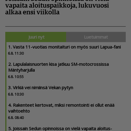
vapaita aloitus­paikkoja, lukuvuosi
alkaa ensi viikolla
Juuri nyt
Luetuimmat
1. Vasta 11-vuotias monitaituri on myös suuri Lapua-fani
6.8. 11:30
2. Lapula­lais­nuorten kisa jatkuu SM-motocrossissa
Mäntyharjulla
6.8. 10:55
3. Virkiä vei nimiinsä Vekan pytyn
6.8. 10:30
4. Rakenteet kertovat, miksi remontointi ei ollut enää
vaihtoehto
6.8. 08:40
5. Joissain Sedun opinnoissa on vielä vapaita aloitus­