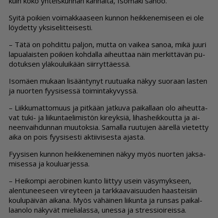
kuin koko yh­teis­kun­nan kan­nal­ta, Iso­mä­ki sa­noo.
Syi­tä poi­kien voi­mak­kaa­seen kun­non heik­ke­ne­mi­seen ei ole
löy­det­ty yk­si­se­lit­tei­ses­ti.
– Tätä on poh­dit­tu pal­jon, mut­ta on vai­kea sa­noa, mikä juu­ri
la­pu­a­lais­ten poi­kien koh­dal­la ai­heut­taa näin mer­kit­tä­vän pu­
do­tuk­sen ylä­kou­lui­kään siir­ryt­tä­es­sä.
Iso­mä­en mu­kaan li­sään­ty­nyt ruu­tu­ai­ka nä­kyy suo­raan las­ten
ja nuor­ten fyy­si­ses­sä toi­min­ta­ky­vys­sä.
– Liik­ku­mat­to­muus ja pit­kään jat­ku­va pai­kal­laan olo ai­heut­ta­
vat tuki- ja lii­kun­ta­e­li­mis­tön ki­reyk­siä, li­has­heik­kout­ta ja ai­
neen­vaih­dun­nan muu­tok­sia. Sa­mal­la ruu­tu­jen ää­rel­lä vie­tet­ty
ai­ka on pois fyy­si­ses­ti ak­tii­vi­ses­ta ajas­ta.
Fyy­si­sen kun­non heik­ke­ne­mi­nen nä­kyy myös nuor­ten jak­sa­
mi­ses­sa ja kou­lu­ar­jes­sa.
– Hei­kom­pi ae­ro­bi­nen kun­to liit­tyy usein vä­sy­myk­seen,
alen­tu­nee­seen vi­rey­teen ja tark­kaa­vai­suu­den haas­tei­siin
kou­lu­päi­vän ai­ka­na. Myös vä­häi­nen lii­kun­ta ja run­sas pai­kal­
laa­no­lo nä­ky­vät mie­li­a­las­sa, unes­sa ja stres­si­oi­reis­sa.