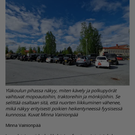
Yläkoulun pihassa näkyy, miten kävely ja polkupyörät
vaihtuvat mopoautoihin, traktoreihin ja mönkijöihin. Se
selittää osaltaan sitä, että nuorten liikkuminen vähenee,
mikä näkyy erityisesti poikien heikentyneessä fyysisessä
kunnossa. Kuvat Minna Vainionpää
Min­na Vai­ni­on­pää