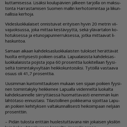
kut­ta­mi­ses­sa. Li­säk­si kou­lu­päi­vien jäl­keen tar­jol­la on mak­su­
ton­ta Har­ras­ta­mi­sen Suo­men mal­lin ker­ho­toi­min­taa ja lii­kun­
nal­li­sia ker­ho­ja.
Vii­des­luok­ka­lai­set on­nis­tui­vat eri­tyi­sen hy­vin 20 met­rin vii­
va­juok­sus­sa, joka mit­taa kes­tä­vyyt­tä, sekä ylä­var­ta­lon ko­
ho­tuk­ses­sa ja etu­no­ja­pun­ner­ruk­ses­sa, jot­ka mit­taa­vat li­
has­kun­toa.
Sa­maan ai­kaan kah­dek­sas­luok­ka­lais­ten tu­lok­set he­rät­tä­vät
huol­ta eri­tyi­ses­ti poi­kien osal­ta. La­pu­a­lai­sis­ta kah­dek­sas­
luok­ka­lai­sis­ta po­jis­ta jopa 60 pro­sent­tia luo­ki­tel­laan fyy­si­
sel­tä toi­min­ta­ky­vyl­tään heik­ko­kun­toi­sik­si. Ty­töil­lä vas­taa­va
osuus oli 41,7 pro­sent­tia.
Uu­sim­man kun­to­mit­tauk­sen mu­kaan sen si­jaan poi­kien fyy­si­
nen toi­min­ta­ky­ky heik­ke­nee La­pu­al­la vii­den­nel­tä luo­kal­ta
kah­dek­san­nel­le siir­ryt­tä­es­sä huo­mat­ta­vas­ti enem­män kuin
läh­tö­ta­so en­nus­tai­si. Ti­las­tol­li­nen poik­ke­a­ma si­joit­taa La­pu­
an poi­kien ke­hi­tyk­sen val­ta­kun­nal­li­ses­ti hei­koim­paan nel­jään
pro­sent­tiin.
– Pi­dän tu­los­ta erit­täin huo­les­tut­ta­va­na niin jo­kai­sen yk­si­lön