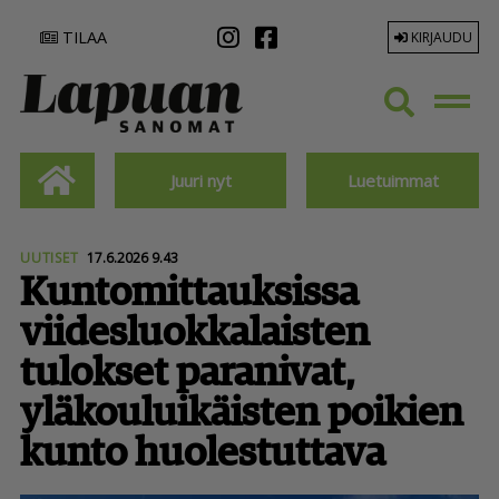
TILAA
KIRJAUDU
Juuri nyt
Luetuimmat
UUTISET
17.6.2026 9.43
Kunto­mit­tauk­sissa
viides­luok­ka­laisten
tulokset paranivat,
yläkou­lui­käisten poikien
kunto huolestuttava