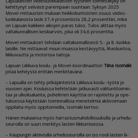
La­pu­a­lais­ten vii­des­luok­ka­lais­ten fyy­si­nen toi­min­ta­ky­ky on
ke­hit­ty­nyt sel­väs­ti pa­rem­paan suun­taan. Syk­syn 2025
Move!-mit­taus­ten mu­kaan heik­ko­kun­tois­ten osuus vii­des­
luok­ka­lai­sis­ta las­ki 37,4 pro­sen­tis­ta 28,2 pro­sent­tiin, mikä
on La­pu­an kaik­kien ai­ko­jen pa­ras tu­los. Tu­los alit­taa myös
val­ta­kun­nal­li­sen kes­ki­ar­von, joka oli 34,6 pro­sent­tia.
Move!-mit­tauk­set teh­dään val­ta­kun­nal­li­ses­ti 5.- ja 8.-luok­ka­
lai­sil­le. Ne mit­taa­vat muun mu­as­sa kes­tä­vyyt­tä, li­has­kun­toa,
liik­ku­vuut­ta ja mo­to­ri­sia tai­to­ja.
La­pu­an Liik­ku­va kou­lu- ja Move!-koor­di­naat­to­ri
Tii­na Iso­mä­ki
pi­tää ke­hi­tys­tä erit­täin mer­kit­tä­vä­nä.
– La­pu­al­la on teh­ty pit­kä­jän­teis­tä Liik­ku­va kou­lu -työ­tä jo
vuo­sien ajan. Kou­luis­sa ke­hi­te­tään jat­ku­vas­ti vä­li­tun­ti­toi­min­
taa ja ul­koi­lu­a­lu­ei­ta, pu­he­li­men käyt­töä on ra­joi­tet­tu ja ope­
tuk­ses­sa käy­te­tään toi­min­nal­li­sia me­ne­tel­miä ak­ti­voi­maan
op­pi­lai­ta myös op­pi­tun­neil­la, Iso­mä­ki ker­too.
Hä­nen mu­kaan­sa myös har­ras­tus­mah­dol­li­suuk­sil­la ja ur­hei­lu­
seu­roil­la on suu­ri mer­ki­tys las­ten liik­ku­mi­ses­sa.
– Kau­pun­gin ak­tii­vi­sil­la ur­hei­lu­seu­roil­la on iso roo­li las­ten lii­