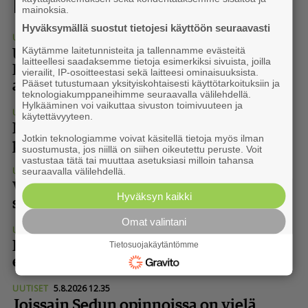
Lisää kiinnostavia uutisia
mainoksia.
Hyväksymällä suostut tietojesi käyttöön seuraavasti
UUTISET
6.8.2026 15.35
Käytämme laitetunnisteita ja tallennamme evästeitä
Uusi Ota koppi -vihkonen taas jaossa:
laitteellesi saadaksemme tietoja esimerkiksi sivuista, joilla
Kansa­lai­so­piston syksy on juhlaa ja
vierailit, IP-osoitteestasi sekä laitteesi ominaisuuksista.
Pääset tutustumaan yksityiskohtaisesti käyttötarkoituksiin ja
arjen turvaa
teknologiakumppaneihimme seuraavalla välilehdellä.
Hylkääminen voi vaikuttaa sivuston toimivuuteen ja
UUTISET
6.8.2026 13.00
käytettävyyteen.
Nykyisten uintilippujen voimassaolo
Jotkin teknologiamme voivat käsitellä tietoja myös ilman
päättyy hallin myötä
suostumusta, jos niillä on siihen oikeutettu peruste. Voit
vastustaa tätä tai muuttaa asetuksiasi milloin tahansa
seuraavalla välilehdellä.
UUTISET
6.8.2026 11.30
Vasta 11-vuotias monitaituri on myös
Hyväksyn kaikki
suuri Lapua-fani
Omat valintani
UUTISET
6.8.2026 8.40
Rakenteet kertovat, miksi remontointi
Tietosuojakäytäntömme
ei ollut enää vaihtoehto
UUTISET
5.8.2026 12.35
Joissain Sedun opinnoissa on vielä