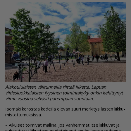
Alakoululaisten välitunneilla riittää liikettä. Lapuan
viidesluokkalaisten fyysinen toimintakyky onkin kehittynyt
viime vuosina selvästi parempaan suuntaan.
Iso­mä­ki ko­ros­taa ko­deil­la ole­van suu­ri mer­ki­tys las­ten liik­ku­
mis­tot­tu­muk­sis­sa.
– Ai­kui­set toi­mi­vat mal­li­na. Jos van­hem­mat it­se liik­ku­vat ja
suh­tau­tu­vat lii­kun­taan myön­tei­ses­ti, myös las­ten to­den­nä­