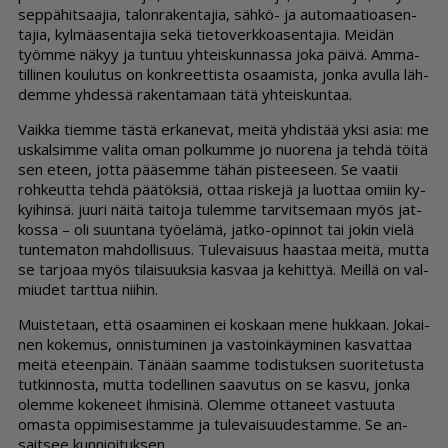
sep­pä­hit­saa­jia, ta­lon­ra­ken­ta­jia, säh­kö- ja au­to­maa­ti­oa­sen­
ta­jia, kyl­mä­a­sen­ta­jia sekä tie­to­verk­ko­a­sen­ta­jia. Mei­dän
työm­me nä­kyy ja tun­tuu yh­teis­kun­nas­sa joka päi­vä. Am­ma­
til­li­nen kou­lu­tus on konk­reet­tis­ta osaa­mis­ta, jon­ka avul­la läh­
dem­me yh­des­sä ra­ken­ta­maan tätä yh­teis­kun­taa.
Vaik­ka tiem­me täs­tä er­ka­ne­vat, mei­tä yh­dis­tää yk­si asia: me
us­kal­sim­me va­li­ta oman pol­kum­me jo nuo­re­na ja teh­dä töi­tä
sen eteen, jot­ta pää­sem­me tä­hän pis­tee­seen. Se vaa­tii
roh­keut­ta teh­dä pää­tök­siä, ot­taa ris­ke­jä ja luot­taa omiin ky­
kyi­hin­sä. juu­ri näi­tä tai­to­ja tu­lem­me tar­vit­se­maan myös jat­
kos­sa – oli suun­ta­na työ­e­lä­mä, jat­ko-opin­not tai jo­kin vie­lä
tun­te­ma­ton mah­dol­li­suus. Tu­le­vai­suus haas­taa mei­tä, mut­ta
se tar­jo­aa myös ti­lai­suuk­sia kas­vaa ja ke­hit­tyä. Meil­lä on val­
miu­det tart­tua nii­hin.
Muis­te­taan, et­tä osaa­mi­nen ei kos­kaan mene huk­kaan. Jo­kai­
nen ko­ke­mus, on­nis­tu­mi­nen ja vas­toin­käy­mi­nen kas­vat­taa
mei­tä eteen­päin. Tä­nään saam­me to­dis­tuk­sen suo­ri­te­tus­ta
tut­kin­nos­ta, mut­ta to­del­li­nen saa­vu­tus on se kas­vu, jon­ka
olem­me ko­ke­neet ih­mi­si­nä. Olem­me ot­ta­neet vas­tuu­ta
omas­ta op­pi­mi­ses­tam­me ja tu­le­vai­suu­des­tam­me. Se an­
sait­see kun­ni­oi­tuk­sen.