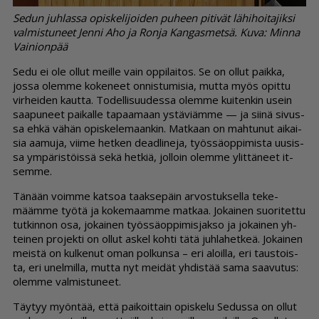
Sedun juhlassa opiskelijoiden puheen pitivät lähihoitajiksi
valmistuneet Jenni Aho ja Ronja Kangasmetsä. Kuva: Minna
Vainionpää
Sedu ei ole ol­lut meil­le vain op­pi­lai­tos. Se on ol­lut paik­ka,
jos­sa olem­me ko­ke­neet on­nis­tu­mi­sia, mut­ta myös opit­tu
vir­hei­den kaut­ta. To­del­li­suu­des­sa olem­me kui­ten­kin usein
saa­pu­neet pai­kal­le ta­paa­maan ys­tä­vi­äm­me — ja sii­nä si­vus­
sa eh­kä vä­hän opis­ke­le­maan­kin. Mat­kaan on mah­tu­nut ai­kai­
sia aa­mu­ja, vii­me het­ken de­ad­li­ne­ja, työs­sä­op­pi­mis­ta uu­sis­
sa ym­pä­ris­töis­sä sekä het­kiä, jol­loin olem­me ylit­tä­neet it­
sem­me.
Tä­nään voim­me kat­soa taak­se­päin ar­vos­tuk­sel­la te­ke­
määm­me työ­tä ja ko­ke­maam­me mat­kaa. Jo­kai­nen suo­ri­tet­tu
tut­kin­non osa, jo­kai­nen työs­sä­op­pi­mis­jak­so ja jo­kai­nen yh­
tei­nen pro­jek­ti on ol­lut as­kel koh­ti tätä juh­la­het­keä. Jo­kai­nen
meis­tä on kul­ke­nut oman pol­kun­sa – eri aloil­la, eri taus­tois­
ta, eri unel­mil­la, mut­ta nyt mei­dät yh­dis­tää sama saa­vu­tus:
olem­me val­mis­tu­neet.
Täy­tyy myön­tää, et­tä pai­koit­tain opis­ke­lu Se­dus­sa on ol­lut