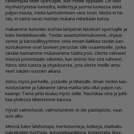
ran­kem­paa teil­le opet­ta­jil­le, kuin meil­le op­pi­lail­le. On ol­lut
myö­häs­ty­mi­siä tun­neil­ta, kiel­let­ty­jä juo­mia luo­kas­sa sekä
pal­jon muu­ta, min­kä lu­et­te­le­mi­nen vei­si to­vin. Mut­ta ei hä­
tää, ei nämä ta­vat mei­dän mu­ka­na mi­hin­kään ka­toa.
Ha­lu­am­me kui­ten­kin esit­tää läm­pi­mät kii­tok­set opet­ta­jil­le ja
koko hen­ki­lö­kun­nal­le. Tei­dän asi­an­tun­te­muk­sen­ne, oh­jauk­
sen­ne ja kär­si­väl­li­syy­ten­ne sekä en­nen kaik­kea tei­dän kan­
nus­tuk­sen­ne ovat luo­neet pe­rus­tan sil­le osaa­mi­sel­le, jon­ka
tä­nään kan­nam­me mu­ka­nam­me tääl­tä pois. Olet­te näh­neet
meis­sä po­ten­ti­aa­lin sil­loin­kin, kun em­me it­se sitä näh­neet.
Kii­tos sii­tä tu­es­ta ja oh­jauk­ses­ta, jota olet­te meil­le an­ta­
neet näi­den vuo­sien ai­ka­na.
Kii­tos myös per­heil­le, ys­tä­vil­le ja lä­hei­sil­le. Il­man tei­dän kan­
nus­tus­tan­ne ja tu­ke­an­ne tämä mat­ka oli­si ol­lut pal­jon ras­
kaam­pi. Tämä juh­la kuu­luu myös teil­le. Naut­ti­kaa sii­tä ja juh­li­
kaa yh­des­sä lä­heis­ten­ne kans­sa.
Hy­vät val­mis­tu­vat, val­mis­tu­mi­nen ei ole pää­te­pis­te, vaan
uu­si al­ku.
Meis­tä tu­lee lä­hi­hoi­ta­jia, mer­ko­no­me­ja, kok­ke­ja, mat­kai­lu­
pal­ve­lui­den tuot­ta­jia, au­to­me­kaa­nik­ko­ja, ko­neis­ta­jia, le­vy­