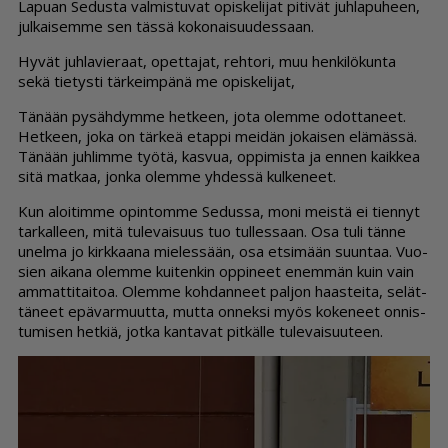
La­pu­an Se­dus­ta val­mis­tu­vat opis­ke­li­jat pi­ti­vät juh­la­pu­heen,
jul­kai­sem­me sen täs­sä ko­ko­nai­suu­des­saan.
Hy­vät juh­la­vie­raat, opet­ta­jat, reh­to­ri, muu hen­ki­lö­kun­ta
sekä tie­tys­ti tär­keim­pä­nä me opis­ke­li­jat,
Tä­nään py­säh­dym­me het­keen, jota olem­me odot­ta­neet.
Het­keen, joka on tär­keä etap­pi mei­dän jo­kai­sen elä­mäs­sä.
Tä­nään juh­lim­me työ­tä, kas­vua, op­pi­mis­ta ja en­nen kaik­kea
sitä mat­kaa, jon­ka olem­me yh­des­sä kul­ke­neet.
Kun aloi­tim­me opin­tom­me Se­dus­sa, moni meis­tä ei tien­nyt
tar­kal­leen, mitä tu­le­vai­suus tuo tul­les­saan. Osa tuli tän­ne
unel­ma jo kirk­kaa­na mie­les­sään, osa et­si­mään suun­taa. Vuo­
sien ai­ka­na olem­me kui­ten­kin op­pi­neet enem­män kuin vain
am­mat­ti­tai­toa. Olem­me koh­dan­neet pal­jon haas­tei­ta, se­lät­
tä­neet epä­var­muut­ta, mut­ta on­nek­si myös ko­ke­neet on­nis­
tu­mi­sen het­kiä, jot­ka kan­ta­vat pit­käl­le tu­le­vai­suu­teen.