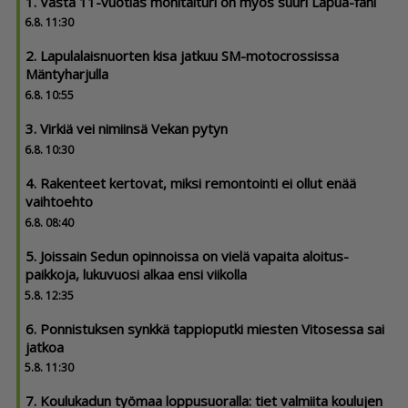
1. Vasta 11-vuotias monitaituri on myös suuri Lapua-fani
6.8. 11:30
2. Lapula­lais­nuorten kisa jatkuu SM-motocrossissa
Mäntyharjulla
6.8. 10:55
3. Virkiä vei nimiinsä Vekan pytyn
6.8. 10:30
4. Rakenteet kertovat, miksi remontointi ei ollut enää
vaihtoehto
6.8. 08:40
5. Joissain Sedun opinnoissa on vielä vapaita aloitus­
paikkoja, lukuvuosi alkaa ensi viikolla
5.8. 12:35
6. Ponnistuksen synkkä tappioputki miesten Vitosessa sai
jatkoa
5.8. 11:30
7. Koulukadun työmaa loppusuoralla: tiet valmiita koulujen