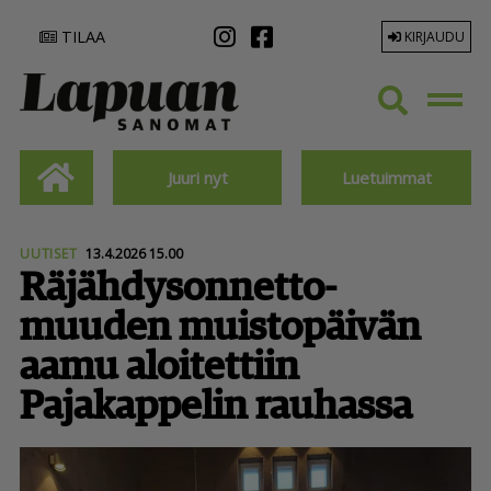
TILAA
KIRJAUDU
Juuri nyt
Luetuimmat
UUTISET
13.4.2026 15.00
Räjäh­dy­son­net­to­
muuden muistopäivän
aamu aloitettiin
Pajakappelin rauhassa