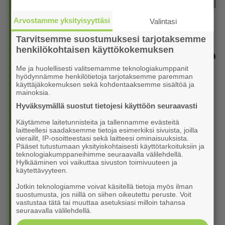
1. Uusi Ota koppi -vihkonen taas jaossa: Kansa­lai­so­piston
Arvostamme yksityisyyttäsi
Valintasi
syksy on juhlaa ja arjen turvaa
6.8. 15:35
Tarvitsemme suostumuksesi tarjotaksemme
henkilökohtaisen käyttökokemuksen
2. Nykyisten uintilippujen voimassaolo päättyy hallin myötä
6.8. 13:00
Me ja huolellisesti valitsemamme teknologiakumppanit
hyödynnämme henkilötietoja tarjotaksemme paremman
käyttäjäkokemuksen sekä kohdentaaksemme sisältöä ja
3. Vasta 11-vuotias monitaituri on myös suuri Lapua-fani
mainoksia.
6.8. 11:30
Hyväksymällä suostut tietojesi käyttöön seuraavasti
4. Lapula­lais­nuorten kisa jatkuu SM-motocrossissa
Käytämme laitetunnisteita ja tallennamme evästeitä
Mäntyharjulla
laitteellesi saadaksemme tietoja esimerkiksi sivuista, joilla
6.8. 10:55
vierailit, IP-osoitteestasi sekä laitteesi ominaisuuksista.
Pääset tutustumaan yksityiskohtaisesti käyttötarkoituksiin ja
teknologiakumppaneihimme seuraavalla välilehdellä.
5. Virkiä vei nimiinsä Vekan pytyn
Hylkääminen voi vaikuttaa sivuston toimivuuteen ja
6.8. 10:30
käytettävyyteen.
6. Rakenteet kertovat, miksi remontointi ei ollut enää
Jotkin teknologiamme voivat käsitellä tietoja myös ilman
suostumusta, jos niillä on siihen oikeutettu peruste. Voit
vaihtoehto
vastustaa tätä tai muuttaa asetuksiasi milloin tahansa
6.8. 08:40
seuraavalla välilehdellä.