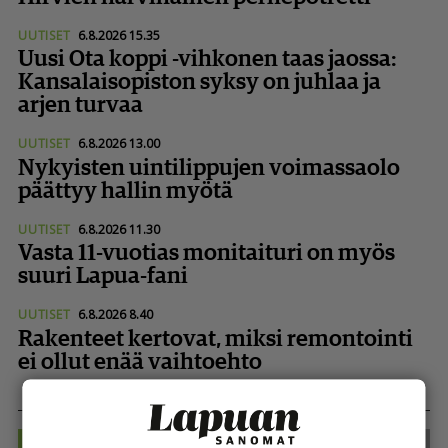
UUTISET
6.8.2026 15.35
Uusi Ota koppi -vihkonen taas jaossa:
Kansa­lai­so­piston syksy on juhlaa ja
arjen turvaa
UUTISET
6.8.2026 13.00
Nykyisten uintilippujen voimassaolo
päättyy hallin myötä
UUTISET
6.8.2026 11.30
Vasta 11-vuotias monitaituri on myös
suuri Lapua-fani
UUTISET
6.8.2026 8.40
Rakenteet kertovat, miksi remontointi
ei ollut enää vaihtoehto
Juuri nyt
Luetuimmat