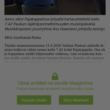
Aamu alkoi Pajakappelissa lyhyellä hartaushetkellä kello
7.42 Paukun räjähdysonnettomuuden muistopäivänä.
Musiikkiopiston jousiryhmä Anu Haaviston johdolla esiintyi.
Mira Uusihauta-Koivu
Tä­nään maa­nan­tai­aa­mu­na 13.4.2026 Van­han Pau­kun au­ki­ol­la ih­
mi­set kul­ki­vat vä­hän en­nen kel­lo 7.42 koh­ti Pa­ja­kap­pe­lia. Osa oli
jo kap­pe­lis­sa si­säl­lä hil­jai­suu­den va­li­tes­sa, vain ovi­au­kos­ta kuu­
luu si­säl­le saak­ka ke­väi­nen lin­tu­jen li­ver­rys. Sa­moin oli var­maan
50 vuot­ta sit­ten, ke­vään ää­niä il­mas­sa, kun­nes on­net­to­muus Pat­
ruu­na­teh­taal­la hil­jen­si kai­ken het­kek­si ja pi­tem­mäk­si ai­kaa mo­
nien elä­män. Osan py­sy­väs­ti lop­pu­e­lä­mäk­si.
Tämä artikkeli on sinulle tilaajamme
Pääset lukemaan artikkelin kirjautumalla sisään
Kirjaudu sisään
Siirry tilaamaan