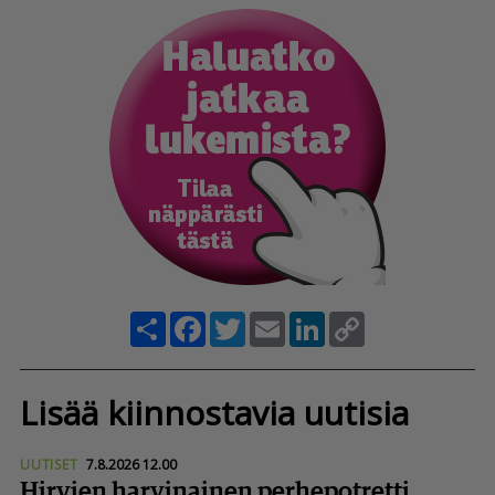
Share
Facebook
Twitter
Email
LinkedIn
Copy
Link
Lisää kiinnostavia uutisia
UUTISET
7.8.2026 12.00
Hirvien harvinainen perhepotretti