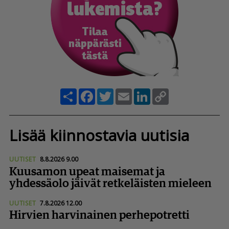
Share
Facebook
Twitter
Email
LinkedIn
Copy
Link
Lisää kiinnostavia uutisia
UUTISET
8.8.2026 9.00
Kuusamon upeat maisemat ja
yhdessäolo jäivät retkeläisten mieleen
UUTISET
7.8.2026 12.00
Hirvien harvinainen perhepotretti