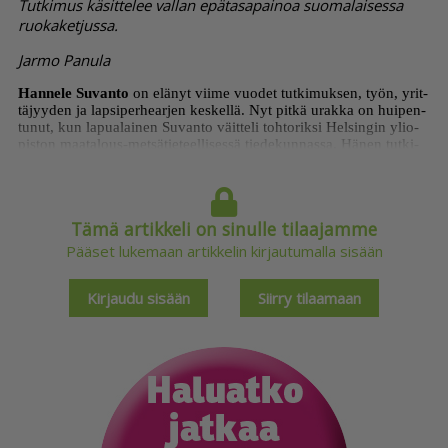
Tutkimus käsittelee vallan epätasapainoa suomalaisessa
ruokaketjussa.
Jarmo Panula
Han­ne­le Su­van­to
on elä­nyt vii­me vuo­det tut­ki­muk­sen, työn, yrit­
tä­jyy­den ja lap­si­per­he­ar­jen kes­kel­lä. Nyt pit­kä urak­ka on hui­pen­
tu­nut, kun la­pu­a­lai­nen Su­van­to väit­te­li toh­to­rik­si Hel­sin­gin yli­o­
pis­ton maa­ta­lous-met­sä­tie­teel­li­ses­sä tie­de­kun­nas­sa. Hä­nen tut­ki­
muk­sen­sa kä­sit­te­lee val­lan epä­ta­sa­pai­noa suo­ma­lai­ses­sa ruo­ka­
ket­jus­sa.
Tämä artikkeli on sinulle tilaajamme
Pääset lukemaan artikkelin kirjautumalla sisään
Kirjaudu sisään
Siirry tilaamaan