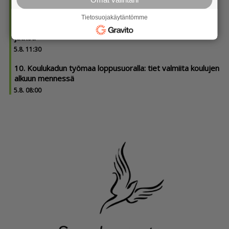
5.8. 12:35
Tietosuojakäytäntömme
9. Ponnistuksen synkkä tappioputki miesten Vitosessa sai
jatkoa
5.8. 11:30
10. Koulukadun työmaa loppusuoralla: tiet valmiita koulujen
alkuun mennessä
5.8. 08:00