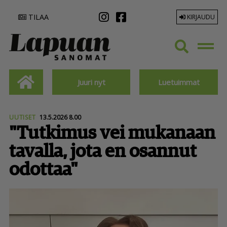
TILAA
KIRJAUDU
Juuri nyt
Luetuimmat
UUTISET
13.5.2026 8.00
"Tutkimus vei mukanaan
tavalla, jota en osannut
odottaa"