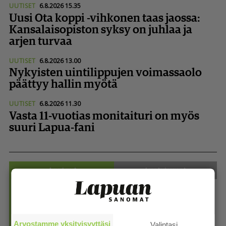
UUTISET
6.8.2026 15.35
Uusi Ota koppi -vihkonen taas jaossa:
Kansa­lai­so­piston syksy on juhlaa ja
arjen turvaa
UUTISET
6.8.2026 13.00
Nykyisten uintilippujen voimassaolo
päättyy hallin myötä
UUTISET
6.8.2026 11.30
Vasta 11-vuotias monitaituri on myös
suuri Lapua-fani
Juuri nyt
Luetuimmat
1. Super­pe­sis­naisten runkosarja huipentuu sunnuntaina
paikal­lis­pe­lillä
7.8. 10:28
Arvostamme yksityisyyttäsi
Valintasi