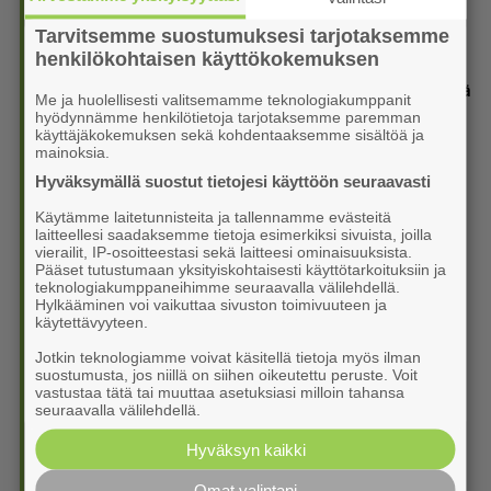
2. Uusi Ota koppi -vihkonen taas jaossa: Kansa­lai­so­piston
syksy on juhlaa ja arjen turvaa
Tarvitsemme suostumuksesi tarjotaksemme
6.8. 15:35
henkilökohtaisen käyttökokemuksen
3. Nykyisten uintilippujen voimassaolo päättyy hallin myötä
Me ja huolellisesti valitsemamme teknologiakumppanit
6.8. 13:00
hyödynnämme henkilötietoja tarjotaksemme paremman
käyttäjäkokemuksen sekä kohdentaaksemme sisältöä ja
mainoksia.
4. Vasta 11-vuotias monitaituri on myös suuri Lapua-fani
Hyväksymällä suostut tietojesi käyttöön seuraavasti
6.8. 11:30
Käytämme laitetunnisteita ja tallennamme evästeitä
5. Lapula­lais­nuorten kisa jatkuu SM-motocrossissa
laitteellesi saadaksemme tietoja esimerkiksi sivuista, joilla
Mäntyharjulla
vierailit, IP-osoitteestasi sekä laitteesi ominaisuuksista.
6.8. 10:55
Pääset tutustumaan yksityiskohtaisesti käyttötarkoituksiin ja
teknologiakumppaneihimme seuraavalla välilehdellä.
Hylkääminen voi vaikuttaa sivuston toimivuuteen ja
6. Virkiä vei nimiinsä Vekan pytyn
käytettävyyteen.
6.8. 10:30
Jotkin teknologiamme voivat käsitellä tietoja myös ilman
7. Rakenteet kertovat, miksi remontointi ei ollut enää
suostumusta, jos niillä on siihen oikeutettu peruste. Voit
vastustaa tätä tai muuttaa asetuksiasi milloin tahansa
vaihtoehto
seuraavalla välilehdellä.
6.8. 08:40
Hyväksyn kaikki
8. Joissain Sedun opinnoissa on vielä vapaita aloitus­
paikkoja, lukuvuosi alkaa ensi viikolla
Omat valintani