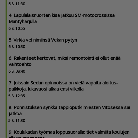
6.8. 11:30
4. Lapula­lais­nuorten kisa jatkuu SM-motocrossissa
Mäntyharjulla
6.8. 10:55
5. Virkiä vei nimiinsä Vekan pytyn
6.8. 10:30
6. Rakenteet kertovat, miksi remontointi ei ollut enää
vaihtoehto
6.8. 08:40
7. Joissain Sedun opinnoissa on vielä vapaita aloitus­
paikkoja, lukuvuosi alkaa ensi viikolla
5.8. 12:35
8. Ponnistuksen synkkä tappioputki miesten Vitosessa sai
jatkoa
5.8. 11:30
9. Koulukadun työmaa loppusuoralla: tiet valmiita koulujen
alkuun mennessä