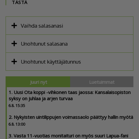
TÄSTÄ
Vaihda salasanasi
Unohtunut salasana
Unohtunut käyttäjätunnus
Juuri nyt
Luetuimmat
1. Uusi Ota koppi -vihkonen taas jaossa: Kansa­lai­so­piston
syksy on juhlaa ja arjen turvaa
6.8. 15:35
2. Nykyisten uintilippujen voimassaolo päättyy hallin myötä
6.8. 13:00
3. Vasta 11-vuotias monitaituri on myös suuri Lapua-fani