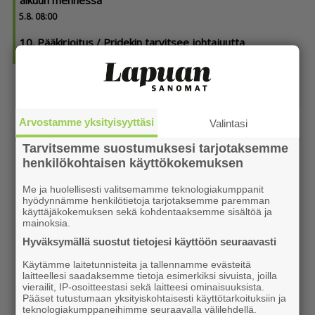
5.8. 08:00
10. Pääkirjoitus / Pridekin tarvitsee johtajuutta
5.8. 07:30
Arvostamme yksityisyyttäsi
Valintasi
Tarvitsemme suostumuksesi tarjotaksemme
henkilökohtaisen käyttökokemuksen
Me ja huolellisesti valitsemamme teknologiakumppanit
hyödynnämme henkilötietoja tarjotaksemme paremman
käyttäjäkokemuksen sekä kohdentaaksemme sisältöä ja
mainoksia.
Hyväksymällä suostut tietojesi käyttöön seuraavasti
Käytämme laitetunnisteita ja tallennamme evästeitä
laitteellesi saadaksemme tietoja esimerkiksi sivuista, joilla
vierailit, IP-osoitteestasi sekä laitteesi ominaisuuksista.
Pääset tutustumaan yksityiskohtaisesti käyttötarkoituksiin ja
teknologiakumppaneihimme seuraavalla välilehdellä.